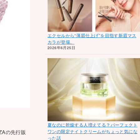
エクセルから“薄眉仕上げ”を目指す新眉マス
カラが登場。
2026年6月25日
夏なのに乾燥する人増えてる？パーフェクト
ワンの限定ナイトクリームがちょっと気にな
ZAの先行販
った話