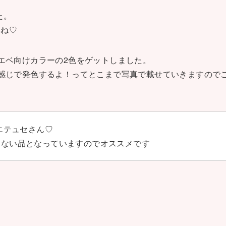
た。
いね♡
エベ向けカラーの2色をゲットしました。
感じで発色するよ！ってとこまで写真で載せていきますので
エテュセさん♡
らない品となっていますのでオススメです
！