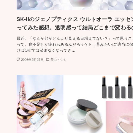
SK-IIのジェノプティクス ウルトオーラ エッ
ってみた感想。透明感って結局どこまで変わる
最近、「なんか顔がどんより見える日増えてない？」って思うこ
って。寝不足とか疲れもあるんだろうケド、昔みたいに“適当に
けばOK”では済まなくなってき…
2026年5月27日
美白・シミ