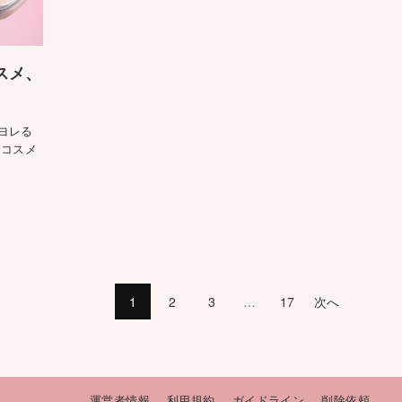
スメ、
ヨレる
用コスメ
1
2
3
…
17
次へ
運営者情報
利用規約
ガイドライン
削除依頼