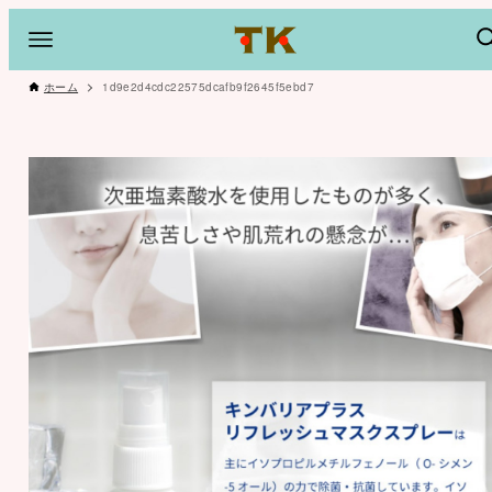
ホーム
1d9e2d4cdc22575dcafb9f2645f5ebd7